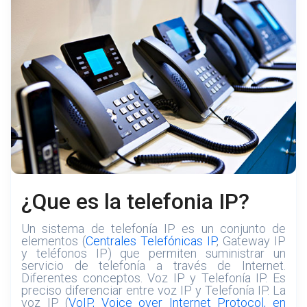
¿Que es la telefonia IP?
Un sistema de telefonía IP es un conjunto de
elementos (
Centrales Telefónicas IP
, Gateway IP
y teléfonos IP) que permiten suministrar un
servicio de telefonía a través de Internet.
Diferentes conceptos. Voz IP y Telefonía IP. Es
preciso diferenciar entre voz IP y Telefonía IP. La
voz IP (
VoIP, Voice over Internet Protocol, en