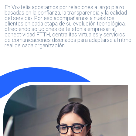
En Voztelia apostamos por relaciones a largo plazo
basadas en la confianza, la transparencia y la calidad
del servicio. Por eso acompañamos a nuestros
clientes en cada etapa de su evolución tecnológica,
ofreciendo soluciones de telefonía empresarial,
conectividad FTTH, centralitas virtuales y servicios
de comunicaciones diseñados para adaptarse al ritmo
real de cada organización.